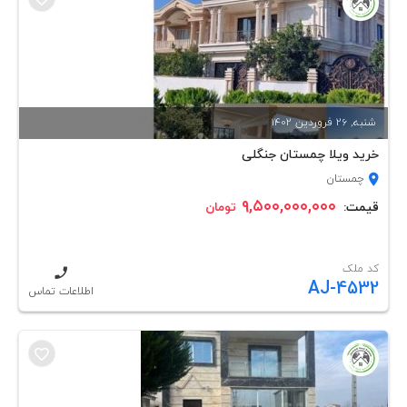
شنبه, 26 فروردين 1402
خرید ویلا چمستان جنگلی
چمستان
۹,۵۰۰,۰۰۰,۰۰۰
قیمت:
تومان
کد ملک
AJ-4532
اطلاعات تماس