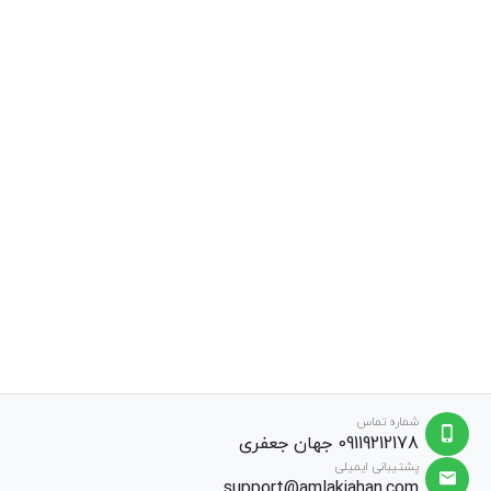
شماره تماس
09119212178 جهان جعفری
پشتیبانی ایمیلی
support@amlakjahan.com