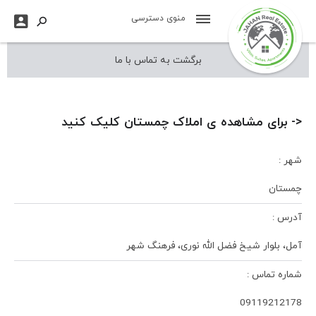

منوی دسترسی

برگشت به تماس با ما
<- برای مشاهده ی املاک چمستان کلیک کنید
شهر :
چمستان
آدرس :
آمل، بلوار شیخ فضل الله نوری، فرهنگ شهر
شماره تماس :
09119212178