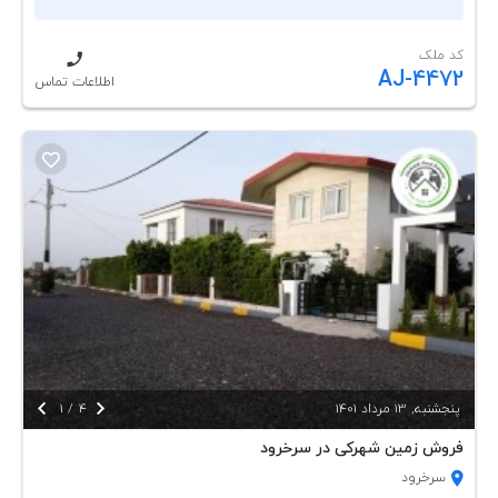
کد ملک
AJ-4472
اطلاعات تماس


پنجشنبه, 13 مرداد 1401
4
/
1
فروش زمین شهرکی در سرخرود
سرخرود