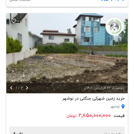
اطلاعات تماس


دوشنبه, 22 فروردين 1401
3
/
1
خرید زمین شهرکی جنگلی در نوشهر
نوشهر
۲,۸۵۰,۰۰۰,۰۰۰
قیمت:
تومان
وضعیت سند
تک برگ