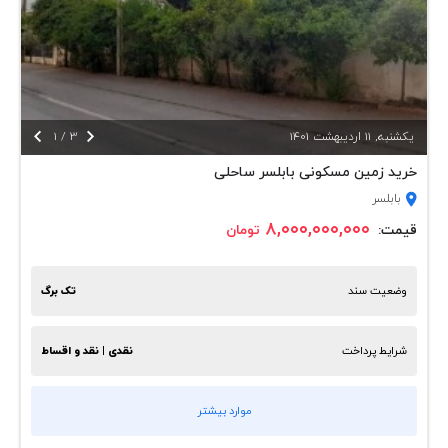


يكشنبه, 11 ارديبهشت 1401
3
/
1
خرید زمین مسکونی بابلسر ساحلی
بابلسر
۸,۰۰۰,۰۰۰,۰۰۰
قیمت:
تومان
وضعیت سند
تک برگ
شرایط پرداخت
نقدی | نقد و اقساط
موارد بیشتر