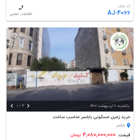
کد ملک
AJ-4066
اطلاعات تماس


يكشنبه, 11 ارديبهشت 1401
3
/
1
خرید زمین مسکونی بابلسر مناسب ساخت
بابلسر
۴,۰۸۰,۰۰۰,۰۰۰
قیمت:
تومان