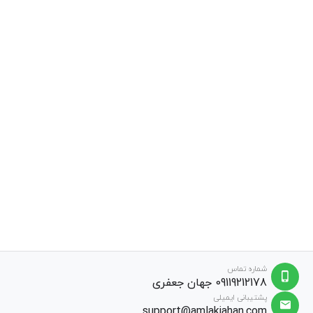
شماره تماس
09119212178 جهان جعفری
پشتیبانی ایمیلی
support@amlakjahan.com