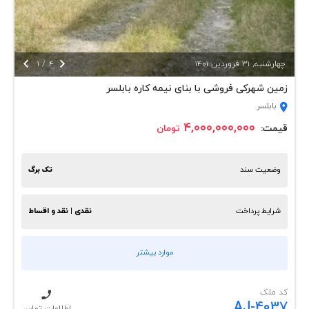


چهارشنبه, 31 فروردين 1401
4
/
1
زمین شهرکی فروشی با بنای نیمه کاره بابلسر
بابلسر
۴,۰۰۰,۰۰۰,۰۰۰
قیمت:
تومان
وضعیت سند
تک برگ
شرایط پرداخت
نقدی | نقد و اقساط
موارد بیشتر
کد ملک
AJ-4037