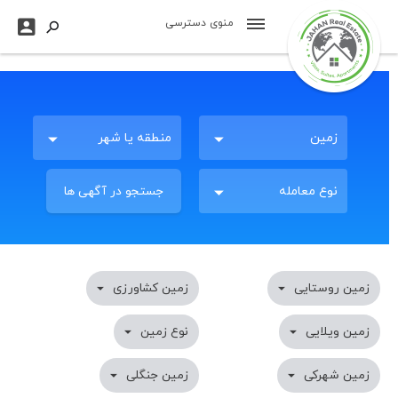

منوی دسترسی

زمین
منطقه یا شهر
جستجو در آگهی ها
نوع معامله
زمین روستایی

زمین کشاورزی

زمین ویلایی

نوع زمین

زمین شهرکی

زمین جنگلی
