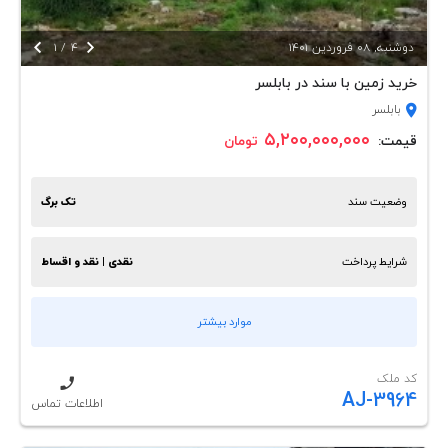


دوشنبه, 08 فروردين 1401
4
/
1
خرید زمین با سند در بابلسر
بابلسر
۵,۲۰۰,۰۰۰,۰۰۰
قیمت:
تومان
وضعیت سند
تک برگ
شرایط پرداخت
نقدی | نقد و اقساط
موارد بیشتر
کد ملک
AJ-3964
اطلاعات تماس