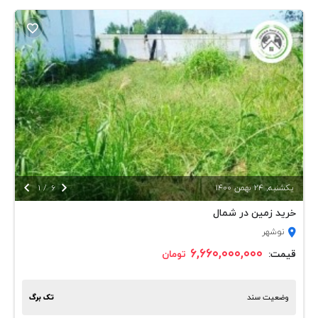


يكشنبه, 24 بهمن 1400
6
/
1
خرید زمین در شمال
نوشهر
۶,۶۶۰,۰۰۰,۰۰۰
قیمت:
تومان
وضعیت سند
تک برگ