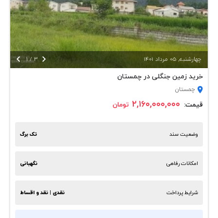


چهارشنبه, 05 مرداد 1401
3
/
1
خرید زمین جنگلی در چمستان
چمستان
۲,۱۶۰,۰۰۰,۰۰۰
قیمت:
تومان
وضعیت سند
تک برگ
امکانات رفاهی
نگهبانی
شرایط پرداخت
نقدی | نقد و اقساط