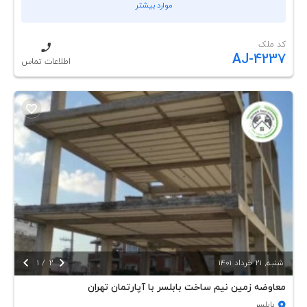
موارد بیشتر
کد ملک
AJ-4237
اطلاعات تماس


شنبه, 21 خرداد 1401
2
/
1
معاوضه زمین نیم ساخت بابلسر با آپارتمان تهران
بابلسر