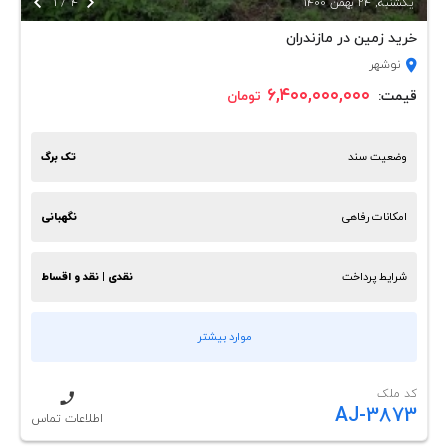


يكشنبه, 24 بهمن 1400
4
/
1
خرید زمین در مازندران
نوشهر
۶,۴۰۰,۰۰۰,۰۰۰
قیمت:
تومان
وضعیت سند
تک برگ
امکانات رفاهی
نگهبانی
شرایط پرداخت
نقدی | نقد و اقساط
موارد بیشتر
کد ملک
AJ-3873
اطلاعات تماس