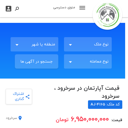

منوی دسترسی

نوع ملک
منطقه یا شهر
جستجو در آگهی ها
نوع معامله
قیمت آپارتمان در سرخرود ،
اشتراک
سرخرود
گذاری
کد ملک: AJ-4165
۶,۹۵۰,۰۰۰,۰۰۰
سرخرود
تومان
قیمت: