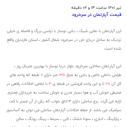
تير ۱۴۰۱ ساعت ۱۳ و ۰۶ دقيقه
قیمت آپارتمان در سرخرود
این آپارتمان با نمایی شیک ، بنایی نوساز با تراسی بزرگ و فاصله ی خیلی
نزدیک به ساحل دریای خزر در سرخرود شمال کشور ، استان مازندران واقع
شده است.
این
آپارتمان ساحلی سرخرود بلوار دریا
نوساز با بهترین متریال روز ،
طراحی داخلی خاص و بنایی به متراژ
135
متر دارای
7
طبقه که واحد های
کل آن
28
تا و این واحد فروشی در طبقه ی
3
با تمامی امکانات رفاهی در
محیطی خوش آب و هوا بسیار مدرن و خوش ساخت به خریداران محترم
ارایه می گردد. برج ساحلی دارای 3 اتاق خواب که یکی از آن مستر با کف
سرامیک می باشد. از جمله امکانات آپارتمان ساحلی می توان به آسانسور
، پارکینگ ، انباری ، سونا خشک ، لابی ، سینما ، پینگ پونگ ، سالن