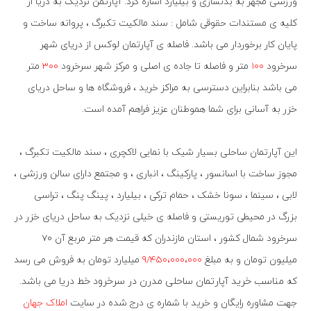
ورزشی مجهز به بدنسازی و بیلیارد اشاره کرد. آپارتمن نزدیک به دریا از
کلیه ی مستندات حقوقی شامل : سند مالکیت تکبرگ ، پروانه ساخت و
پایان کار برخوردار می باشد. فاصله ی آپارتمان لوکس از دریای شهر
سرخرود
100
متر و فاصله تا جاده ی اصلی و مرکز شهر سرخرود
300
متر
می باشد بنابراین دسترسی به مراکز خرید ، فروشگاه ها و ساحل دریای
خزر به آسانی برای شما هموطنان عزیز فراهم آمده است.
این آپارتمان ساحلی بسیار شیک با نمایی لاکچری ، سند مالکیت تکبرگ ،
مجوز ساخت با اسانسور ، پارکینگ ، انباری ، و مجتمع دارای سالن ورزشی ،
لابی ، سینما ، سونا خشک ، حمام ترکی ، بیلیارد ، پینگ پنگ ، تراسی
بزرگ در محیطی توریستی و فاصله ی خیلی نزدیک به ساحل دریای خزر در
سرخرود شمال کشور ، استان مازندران که قیمت هر متر مربع آن 70
میلیون تومان و به مبلغ
9/450،000،000
میلیارد تومان به فروش می رسد
که
مناسب خرید آپارتمان ساحلی مدرن در سرخرود خط دریا
می باشد.
جهت مشاوره رایگان و خرید با شماره ی درج شده در سایت
املاک جهان