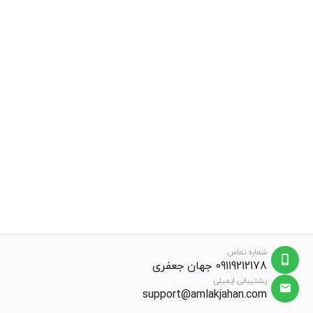
شماره تماس
09119212178 جهان جعفری
پشتیبانی ایمیلی
support@amlakjahan.com