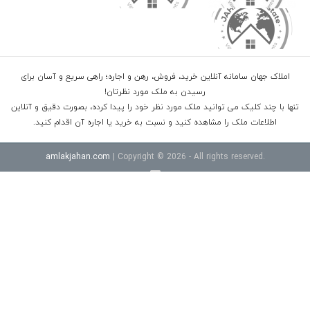
املاک جهان سامانه آنلاین خرید، فروش، رهن و اجاره؛ راهی سریع و آسان برای
رسیدن به ملک مورد نظرتان!
تنها با چند کلیک می توانید ملک مورد نظر خود را پیدا کرده، بصورت دقیق و آنلاین
اطلاعات ملک را مشاهده کنید و نسبت به خرید یا اجاره آن اقدام کنید.
amlakjahan.com
| Copyright © 2026 - All rights reserved.
خرید ویلا شهرکی در سرخرود
خرید ویلا در محموداباد
خرید اپارتمان امل
قیمت ویلا در نوشهر داخل شهرک
خرید ویلا شهرکی در رویان
خرید ویلا
در چمستان
خرید ویلا در نوشهر جنگلی
قیمت اپارتمان سرخرود خط دریا
خرید آپارتمان ساحلی سرخرود
ویلا خط دریا
اپارتمان خط دریا
زمین در
سرخرود
زمین در بابلسر
ویلا در رامسر
ویلا در رویان
ویلا جنگلی در