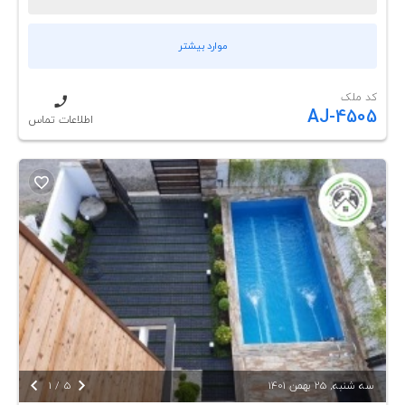
موارد بیشتر
کد ملک
AJ-4505
اطلاعات تماس


سه شنبه, 25 بهمن 1401
5
/
1