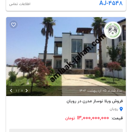
AJ-4548
اطلاعات تماس


سه شنبه, 05 ارديبهشت 1402
7
/
1
فروش ویلا نوساز مدرن در رویان
رویان
۱۳,۰۰۰,۰۰۰,۰۰۰
قیمت:
تومان