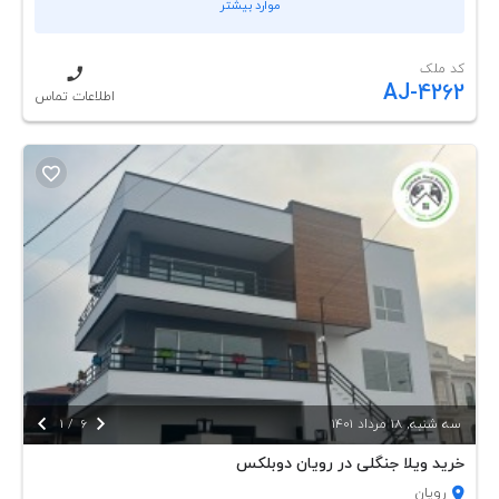
موارد بیشتر
کد ملک
AJ-4262
اطلاعات تماس


سه شنبه, 18 مرداد 1401
6
/
1
خرید ویلا جنگلی در رویان دوبلکس
رویان