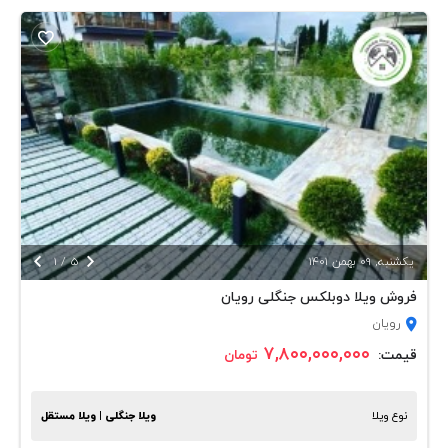


يكشنبه, 09 بهمن 1401
5
/
1
فروش ویلا دوبلکس جنگلی رویان
رویان
۷,۸۰۰,۰۰۰,۰۰۰
قیمت:
تومان
نوع ویلا
ویلا جنگلی | ویلا مستقل