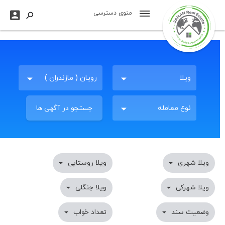

منوی دسترسی

ویلا
رویان ( مازندران )
جستجو در آگهی ها
نوع معامله
ویلا شهری

ویلا روستایی

ویلا شهرکی

ویلا جنگلی

وضعیت سند

تعداد خواب
