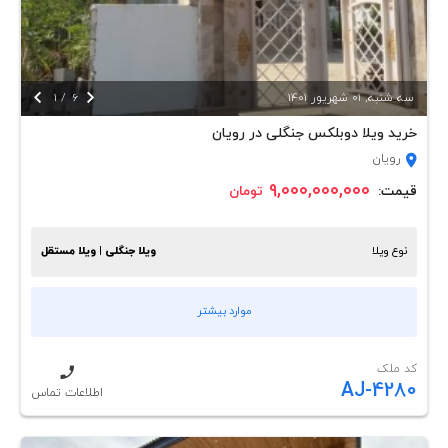


سه شنبه, 01 شهريور 1401
6
/
1
خرید ویلا دوبلکس جنگلی در رویان
رویان
۹,۰۰۰,۰۰۰,۰۰۰
قیمت:
تومان
نوع ویلا
ویلا جنگلی | ویلا مستقل
موارد بیشتر
کد ملک
AJ-4280
اطلاعات تماس