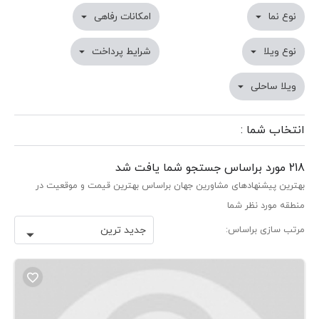
نوع نما

امکانات رفاهی

نوع ویلا

شرایط پرداخت

ویلا ساحلی

انتخاب شما :
218 مورد براساس جستجو شما یافت شد
بهترین پیشنهادهای مشاورین جهان براساس بهترین قیمت و موقعیت در
منطقه مورد نظر شما
مرتب سازی براساس:
جدید ترین