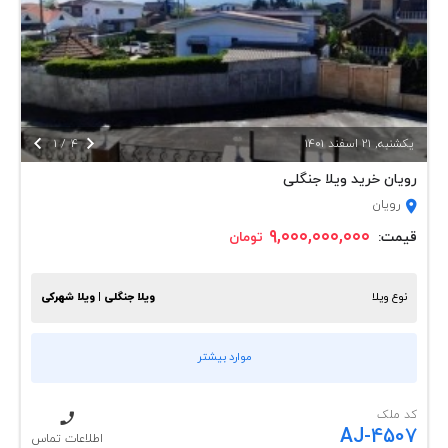


يكشنبه, 21 اسفند 1401
4
/
1
رویان خرید ویلا جنگلی
رویان
۹,۰۰۰,۰۰۰,۰۰۰
قیمت:
تومان
نوع ویلا
ویلا جنگلی | ویلا شهرکی
موارد بیشتر
کد ملک
AJ-4507
اطلاعات تماس