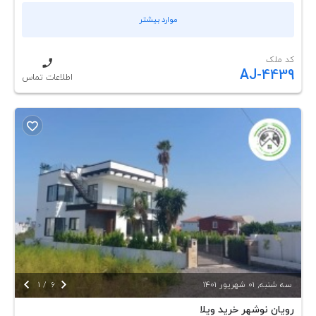
موارد بیشتر
کد ملک
AJ-4439
اطلاعات تماس


سه شنبه, 01 شهريور 1401
6
/
1
رویان نوشهر خرید ویلا